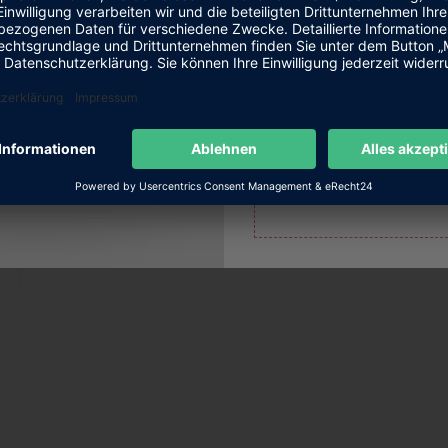
Anmeldf
Enter your email ad
Email
SUBSCRI