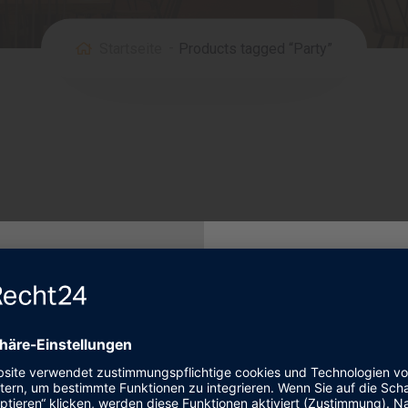
Startseite
Products tagged “Party”
Newslett