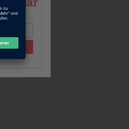
ormular
dress
BE