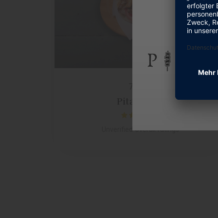
7,50
€
Pita Gyros
Rated
5.00
Unverified overall ratings
out of 5