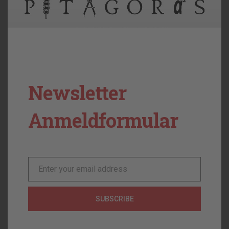
6,00
€
Tzatziki
Newsletter
Anmeldformular
Enter your email address
Email
SUBSCRIBE